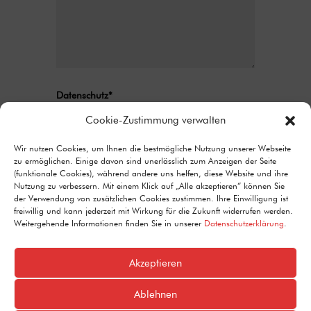
Datenschutz*
Ich stimme zu, dass meine Angaben aus
Cookie-Zustimmung verwalten
dem Kontaktformular zur Beantwortung
meiner Anfrage erhoben und verarbeitet
Wir nutzen Cookies, um Ihnen die bestmögliche Nutzung unserer Webseite
zu ermöglichen. Einige davon sind unerlässlich zum Anzeigen der Seite
werden. Detaillierte Informationen zum
(funktionale Cookies), während andere uns helfen, diese Website und ihre
Umgang mit Nutzerdaten finden Sie in unserer
Nutzung zu verbessern. Mit einem Klick auf „Alle akzeptieren“ können Sie
Datenschutzerklärung.
der Verwendung von zusätzlichen Cookies zustimmen. Ihre Einwilligung ist
freiwillig und kann jederzeit mit Wirkung für die Zukunft widerrufen werden.
Alternative:
Senden
Weitergehende Informationen finden Sie in unserer
Datenschutzerklärung
.
=
8 + 14
Akzeptieren
Ablehnen