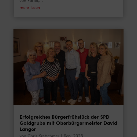
von Partei,...
mehr lesen
Erfolgreiches Bürgerfrühstück der SPD
Goldgrube mit Oberbürgermeister David
Langer
von
Chris Kretschmer
|
Sep. 2025