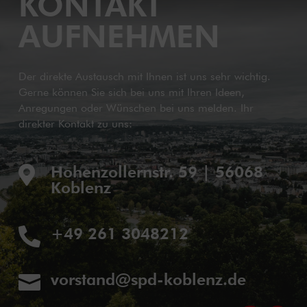
KONTAKT
AUFNEHMEN
Der direkte Austausch mit Ihnen ist uns sehr wichtig.
Gerne können Sie sich bei uns mit Ihren Ideen,
Anregungen oder Wünschen bei uns melden. Ihr
direkter Kontakt zu uns:
Hohenzollernstr. 59 | 56068

Koblenz
+49 261 3048212

vorstand@spd-koblenz.de
