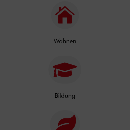

Wohnen

Bildung
