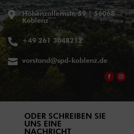
Hohenzollernstr. 59 | 56068

Koblenz
+49 261 3048212

vorstand@spd-koblenz.de

ODER SCHREIBEN SIE
UNS EINE
NACHRICHT