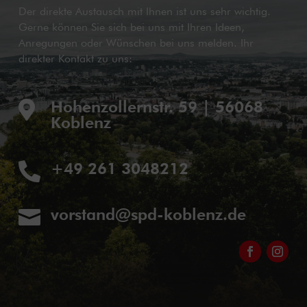
Der direkte Austausch mit Ihnen ist uns sehr wichtig.
Gerne können Sie sich bei uns mit Ihren Ideen,
Anregungen oder Wünschen bei uns melden. Ihr
direkter Kontakt zu uns:
Hohenzollernstr. 59 | 56068

Koblenz
+49 261 3048212

vorstand@spd-koblenz.de
