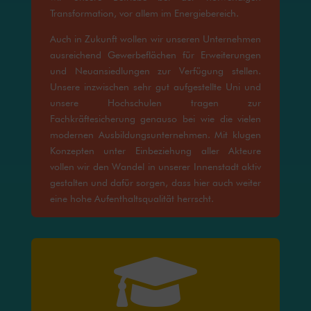
Transformation, vor allem im Energiebereich.
Auch in Zukunft wollen wir unseren Unternehmen
ausreichend Gewerbeflächen für Erweiterungen
und Neuansiedlungen zur Verfügung stellen.
Unsere inzwischen sehr gut aufgestellte Uni und
unsere Hochschulen tragen zur
Fachkräftesicherung genauso bei wie die vielen
modernen Ausbildungsunternehmen. Mit klugen
Konzepten unter Einbeziehung aller Akteure
vollen wir den Wandel in unserer Innenstadt aktiv
gestalten und dafür sorgen, dass hier auch weiter
eine hohe Aufenthaltsqualität herrscht.
