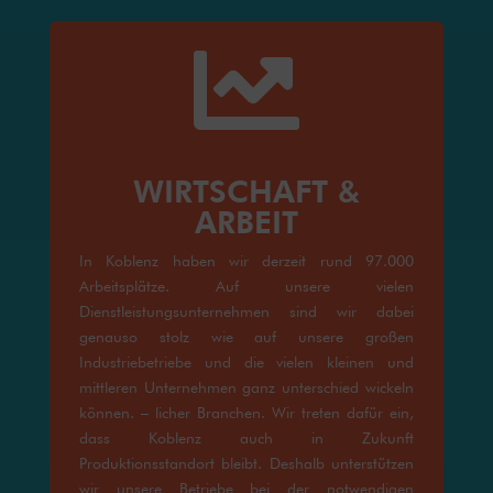

WIRTSCHAFT &
ARBEIT
In Koblenz haben wir derzeit rund 97.000
Arbeitsplätze. Auf unsere vielen
Dienstleistungsunternehmen sind wir dabei
genauso stolz wie auf unsere großen
Industriebetriebe und die vielen kleinen und
mittleren Unternehmen ganz unterschied wickeln
können. – licher Branchen. Wir treten dafür ein,
dass Koblenz auch in Zukunft
Produktionsstandort bleibt. Deshalb unterstützen
wir unsere Betriebe bei der notwendigen