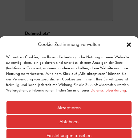
Datenschutz*
Ich stimme zu, dass meine Angaben aus
Cookie-Zustimmung verwalten
dem Kontaktformular zur Beantwortung
meiner Anfrage erhoben und verarbeitet
Wir nutzen Cookies, um Ihnen die bestmögliche Nutzung unserer Webseite
zu ermöglichen. Einige davon sind unerlässlich zum Anzeigen der Seite
werden. Detaillierte Informationen zum
(funktionale Cookies), während andere uns helfen, diese Website und ihre
Umgang mit Nutzerdaten finden Sie in unserer
Nutzung zu verbessern. Mit einem Klick auf „Alle akzeptieren“ können Sie
Datenschutzerklärung.
der Verwendung von zusätzlichen Cookies zustimmen. Ihre Einwilligung ist
freiwillig und kann jederzeit mit Wirkung für die Zukunft widerrufen werden.
Alternative:
Senden
Weitergehende Informationen finden Sie in unserer
Datenschutzerklärung
.
=
11 + 4
Akzeptieren
Ablehnen
© 2024 SPD Koblenz
Einstellungen ansehen