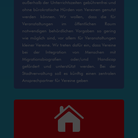
außerhalb der Unterrichtszeiten gebührenfrei und
ohne bürokratische Hürden von Vereinen genutzt
werden können. Wir wollen, dass die für
Veranstaltungen im öffentlichen Raum
notwendigen behördlichen Vorgaben so gering
wie möglich sind, vor allem für Veranstaltungen
kleiner Vereine. Wir treten dafür ein, dass Vereine
bei der Integration von Menschen mit
Migrationsbiografien oder/und Handicap
gefördert und unterstützt werden. Bei der
Stadtverwaltung soll es künftig einen zentralen
Ansprechpartner für Vereine geben
