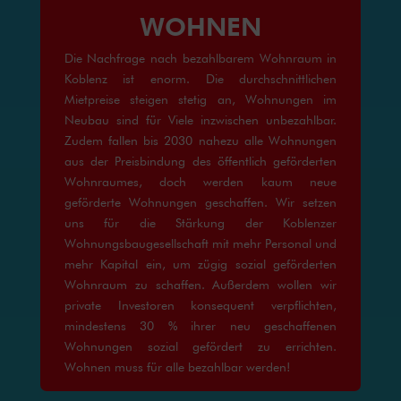
WOHNEN
Die Nachfrage nach bezahlbarem Wohnraum in
Koblenz ist enorm. Die durchschnittlichen
Mietpreise steigen stetig an, Wohnungen im
Neubau sind für Viele inzwischen unbezahlbar.
Zudem fallen bis 2030 nahezu alle Wohnungen
aus der Preisbindung des öffentlich geförderten
Wohnraumes, doch werden kaum neue
geförderte Wohnungen geschaffen. Wir setzen
uns für die Stärkung der Koblenzer
Wohnungsbaugesellschaft mit mehr Personal und
mehr Kapital ein, um zügig sozial geförderten
Wohnraum zu schaffen. Außerdem wollen wir
private Investoren konsequent verpflichten,
mindestens 30 % ihrer neu geschaffenen
Wohnungen sozial gefördert zu errichten.
Wohnen muss für alle bezahlbar werden!