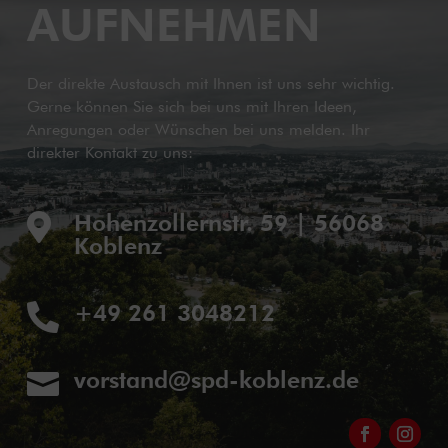
AUFNEHMEN
Der direkte Austausch mit Ihnen ist uns sehr wichtig.
Gerne können Sie sich bei uns mit Ihren Ideen,
Anregungen oder Wünschen bei uns melden. Ihr
direkter Kontakt zu uns:
Hohenzollernstr. 59 | 56068

Koblenz
+49 261 3048212

vorstand@spd-koblenz.de
