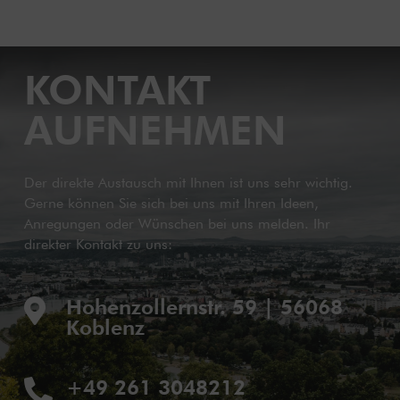
KONTAKT
AUFNEHMEN
Der direkte Austausch mit Ihnen ist uns sehr wichtig.
Gerne können Sie sich bei uns mit Ihren Ideen,
Anregungen oder Wünschen bei uns melden. Ihr
direkter Kontakt zu uns:
Hohenzollernstr. 59 | 56068

Koblenz
+49 261 3048212
