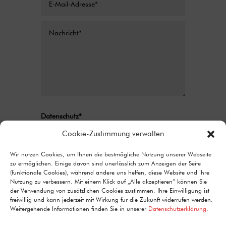
Datenschutz*
Ich stimme zu, dass meine Angaben aus
Cookie-Zustimmung verwalten
dem Kontaktformular zur Beantwortung
meiner Anfrage erhoben und verarbeitet
Wir nutzen Cookies, um Ihnen die bestmögliche Nutzung unserer Webseite
zu ermöglichen. Einige davon sind unerlässlich zum Anzeigen der Seite
werden. Detaillierte Informationen zum
(funktionale Cookies), während andere uns helfen, diese Website und ihre
Umgang mit Nutzerdaten finden Sie in unserer
Nutzung zu verbessern. Mit einem Klick auf „Alle akzeptieren“ können Sie
Datenschutzerklärung.
der Verwendung von zusätzlichen Cookies zustimmen. Ihre Einwilligung ist
freiwillig und kann jederzeit mit Wirkung für die Zukunft widerrufen werden.
Alternative:
Senden
Weitergehende Informationen finden Sie in unserer
Datenschutzerklärung
.
=
15 + 12