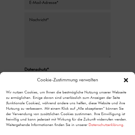
Datenschutz*
Ich stimme zu, dass meine Angaben aus
Cookie-Zustimmung verwalten
dem Kontaktformular zur Beantwortung
meiner Anfrage erhoben und verarbeitet
Wir nutzen Cookies, um Ihnen die bestmögliche Nutzung unserer Webseite
zu ermöglichen. Einige davon sind unerlässlich zum Anzeigen der Seite
werden. Detaillierte Informationen zum
(funktionale Cookies), während andere uns helfen, diese Website und ihre
Umgang mit Nutzerdaten finden Sie in unserer
Nutzung zu verbessern. Mit einem Klick auf „Alle akzeptieren“ können Sie
Datenschutzerklärung.
der Verwendung von zusätzlichen Cookies zustimmen. Ihre Einwilligung ist
freiwillig und kann jederzeit mit Wirkung für die Zukunft widerrufen werden.
Alternative:
Senden
Weitergehende Informationen finden Sie in unserer
Datenschutzerklärung
.
=
11 + 13