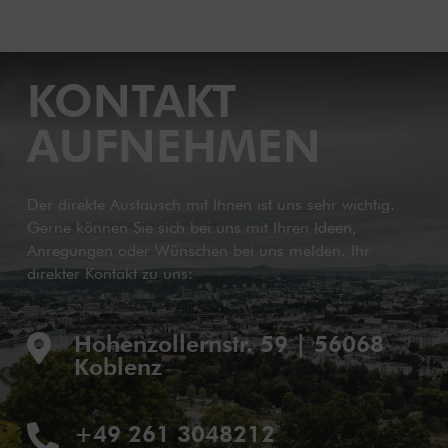
KONTAKT
AUFNEHMEN
Der direkte Austausch mit Ihnen ist uns sehr wichtig.
Gerne können Sie sich bei uns mit Ihren Ideen,
Anregungen oder Wünschen bei uns melden. Ihr
direkter Kontakt zu uns:
Hohenzollernstr. 59 | 56068

Koblenz
+49 261 3048212
