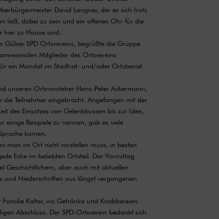
berbürgermeister David Langner, der es sich trotz
n ließ, dabei zu sein und ein offenes Ohr für die
 hier zu Hause sind.
es Gülser SPD Ortsvereins, begrüßte die Gruppe
e anwesenden Mitglieder des Ortsvereins
für ein Mandat im Stadtrat- und/oder Ortsbeirat
d unseren Ortsvorsteher Hans-Peter Ackermann,
 die Teilnehmer eingebracht. Angefangen mit der
it des Einsatzes von Gelenkbussen bis zur Idee,
 einige Beispiele zu nennen, gab es viele
 Sprache kamen.
en man im Ort nicht vorstellen muss, in besten
 jede Ecke im beliebten Ortsteil. Der Vormittag
viel Geschichtlichem, aber auch mit aktuellen
 und Niederschriften aus längst vergangenen
r Familie Kalter, wo Getränke und Knabbereien
digen Abschluss. Der SPD-Ortsverein bedankt sich