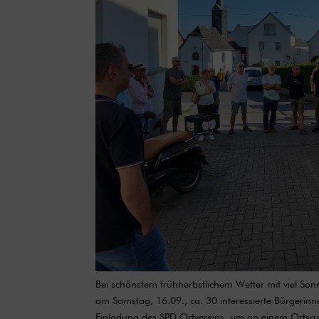
Bei schönstem frühherbstlichem Wetter mit viel So
am Samstag, 16.09., ca. 30 interessierte Bürgerin
Einladung des SPD Ortvereins, um an einem Ortsr