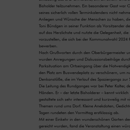
Bisholder teilzunehmen. Ein besonderer Gast war O
seines sicherlich vollen Terminkalenders nicht nehme
Anliegen und Wünsche der Menschen zu haben, die
Toni Bündgen in seiner Funktion als Vorsitzender d
auf das Herzlichste und nutzte die Gelegenheit, di
vorzustellen, die sich bei der Kommunalwahl 2024 
bewerben.
Nach Grußworten durch den Oberbürgermeister un
wurden Anregungen und Diskussionsbeiträge durch
Parksituation am Ortseingang über die Notwendigke
den Platz am Buswendeplatz zu verschönern, um nur
Denkanstöße, die im Verlauf des Spaziergangs zur
Die Leitung des Rundganges war bei Peter Kalter, d
Händen. Er – der letzte Bisholderer – kennt wirklich
gestaltete sich sehr interessant und kurzweilig mit 
Themen rund ums Dorf. Kleine Anekdoten, Gedichte
Tagen rundeten den Vormittag erstklassig ab.
Mit einer Einkehr in den wunderschönen Garten de
gereicht wurden, fand die Veranstaltung einen wür