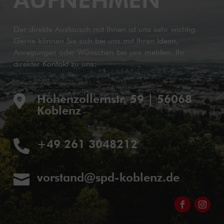
AUFNEHMEN
Der direkte Austausch mit Ihnen ist uns sehr wichtig.
Gerne können Sie sich bei uns mit Ihren Ideen,
Anregungen oder Wünschen bei uns melden. Ihr
direkter Kontakt zu uns:
Hohenzollernstr. 59 | 56068

Koblenz
+49 261 3048212

vorstand@spd-koblenz.de
