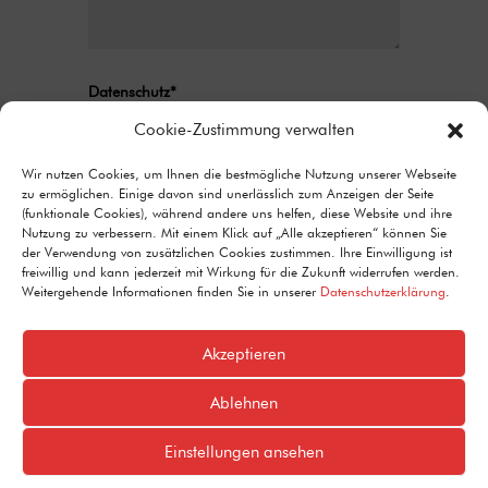
Datenschutz*
Ich stimme zu, dass meine Angaben aus
Cookie-Zustimmung verwalten
dem Kontaktformular zur Beantwortung
Wir nutzen Cookies, um Ihnen die bestmögliche Nutzung unserer Webseite
meiner Anfrage erhoben und verarbeitet
zu ermöglichen. Einige davon sind unerlässlich zum Anzeigen der Seite
werden. Detaillierte Informationen zum
(funktionale Cookies), während andere uns helfen, diese Website und ihre
Umgang mit Nutzerdaten finden Sie in unserer
Nutzung zu verbessern. Mit einem Klick auf „Alle akzeptieren“ können Sie
Datenschutzerklärung.
der Verwendung von zusätzlichen Cookies zustimmen. Ihre Einwilligung ist
freiwillig und kann jederzeit mit Wirkung für die Zukunft widerrufen werden.
Alternative:
Senden
Weitergehende Informationen finden Sie in unserer
Datenschutzerklärung
.
=
9 + 5
Akzeptieren
Ablehnen
© 2024 SPD Koblenz
Einstellungen ansehen