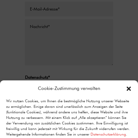
Datenschutz*
Ich stimme zu, dass meine Angaben aus
Cookie-Zustimmung verwalten
dem Kontaktformular zur Beantwortung
meiner Anfrage erhoben und verarbeitet
Wir nutzen Cookies, um Ihnen die bestmögliche Nutzung unserer Webseite
zu ermöglichen. Einige davon sind unerlässlich zum Anzeigen der Seite
werden. Detaillierte Informationen zum
(funktionale Cookies), während andere uns helfen, diese Website und ihre
Umgang mit Nutzerdaten finden Sie in unserer
Nutzung zu verbessern. Mit einem Klick auf „Alle akzeptieren“ können Sie
Datenschutzerklärung.
der Verwendung von zusätzlichen Cookies zustimmen. Ihre Einwilligung ist
freiwillig und kann jederzeit mit Wirkung für die Zukunft widerrufen werden.
Alternative:
Senden
Weitergehende Informationen finden Sie in unserer
Datenschutzerklärung
.
=
9 + 12