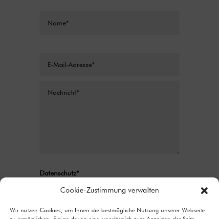
Datenschutz*
Ich stimme zu, dass meine Angaben aus
Cookie-Zustimmung verwalten
dem Kontaktformular zur Beantwortung
meiner Anfrage erhoben und verarbeitet
Wir nutzen Cookies, um Ihnen die bestmögliche Nutzung unserer Webseite
zu ermöglichen. Einige davon sind unerlässlich zum Anzeigen der Seite