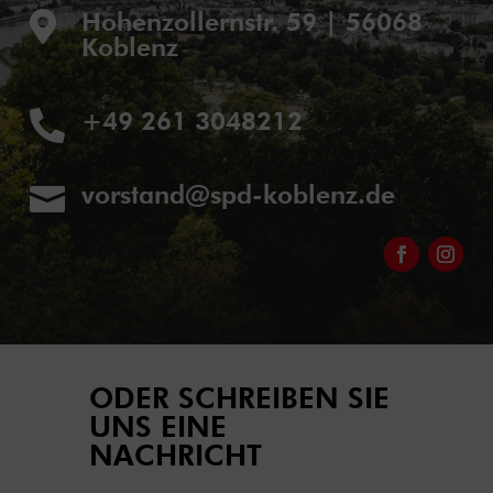
Hohenzollernstr. 59 | 56068

Koblenz
+49 261 3048212

vorstand@spd-koblenz.de

ODER SCHREIBEN SIE
UNS EINE
NACHRICHT