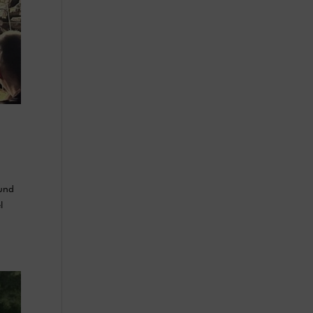
 und
l