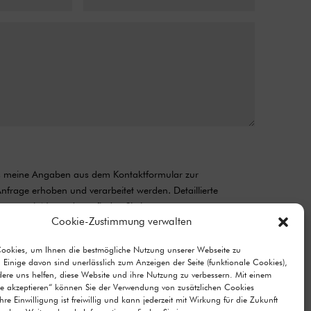
ss meine Angaben aus dem Kontaktformular zur
frage erhoben und verarbeitet werden. Detaillierte
ang mit Nutzerdaten finden Sie in unserer
Cookie-Zustimmung verwalten
Cookies, um Ihnen die bestmögliche Nutzung unserer Webseite zu
Senden
=
3 + 1
 Einige davon sind unerlässlich zum Anzeigen der Seite (funktionale Cookies),
re uns helfen, diese Website und ihre Nutzung zu verbessern. Mit einem
lle akzeptieren“ können Sie der Verwendung von zusätzlichen Cookies
re Einwilligung ist freiwillig und kann jederzeit mit Wirkung für die Zukunft