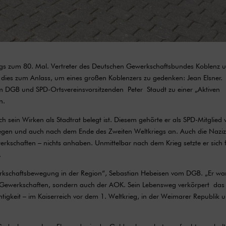
iegs zum 80. Mal. Vertreter des Deutschen Gewerkschaftsbundes Koblenz 
dies zum Anlass, um eines großen Koblenzers zu gedenken: Jean Elsner.
 DGB und SPD-Ortsvereinsvorsitzenden Peter Staudt zu einer „Aktiven
n.
h sein Wirken als Stadtrat belegt ist. Diesem gehörte er als SPD-Mitglied 
iegen und auch nach dem Ende des Zweiten Weltkriegs an. Auch die Naziz
kschaften – nichts anhaben. Unmittelbar nach dem Krieg setzte er sich 
n.
erkschaftsbewegung in der Region“, Sebastian Hebeisen vom DGB. „Er wa
r Gewerkschaften, sondern auch der AOK. Sein Lebensweg verkörpert das
htigkeit – im Kaiserreich vor dem 1. Weltkrieg, in der Weimarer Republik 