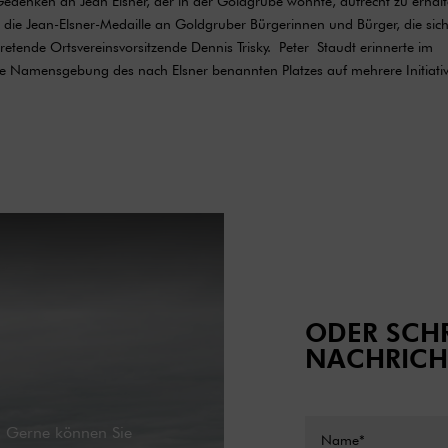
 Gedenken an Jean Elsner, der in der Goldgrube wohnte, aufrecht zu erhalt
e die Jean-Elsner-Medaille an Goldgruber Bürgerinnen und Bürger, die sic
tretende Ortsvereinsvorsitzende Dennis Trisky. Peter Staudt erinnerte im
e Namensgebung des nach Elsner benannten Platzes auf mehrere Initiati
ODER SCHR
NACHRICH
g. Gerne können Sie