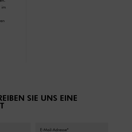
en.
h im
ven
EIBEN SIE UNS EINE
T