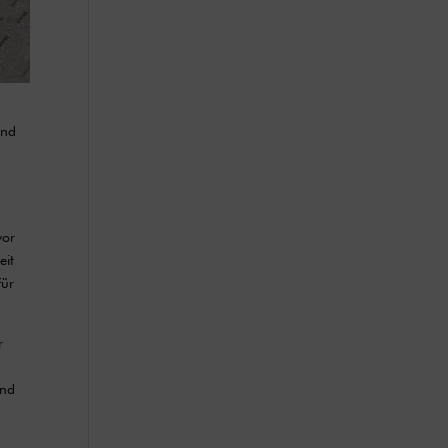
und
vor
eit
für
r
und