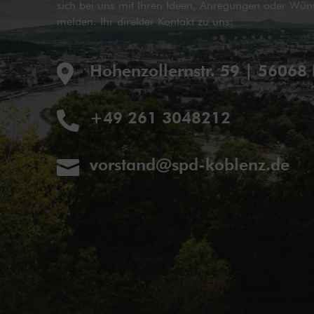
sich bei uns mit Ihren Ideen, Anregungen oder Wün
melden. Ihr direkter Kontakt zu uns:
Hohenzollernstr. 59 | 56068

+49 261 3048212

vorstand@spd-koblenz.de
