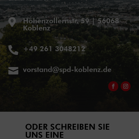
Hohenzollernstr. 59 | 56068

Koblenz
+49 261 3048212

vorstand@spd-koblenz.de

ODER SCHREIBEN SIE
UNS EINE