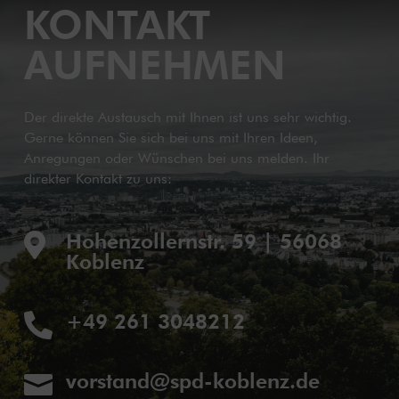
KONTAKT
AUFNEHMEN
Der direkte Austausch mit Ihnen ist uns sehr wichtig.
Gerne können Sie sich bei uns mit Ihren Ideen,
Anregungen oder Wünschen bei uns melden. Ihr
direkter Kontakt zu uns:
Hohenzollernstr. 59 | 56068

Koblenz
+49 261 3048212

vorstand@spd-koblenz.de
