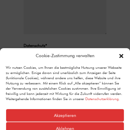
Datenschutz*
Ich stimme zu, dass meine Angaben aus
Cookie-Zustimmung verwalten
dem Kontaktformular zur Beantwortung
meiner Anfrage erhoben und verarbeitet
Wir nutzen Cookies, um Ihnen die bestmögliche Nutzung unserer Webseite
zu ermöglichen. Einige davon sind unerlässlich zum Anzeigen der Seite
werden. Detaillierte Informationen zum
(funktionale Cookies), während andere uns helfen, diese Website und ihre
Umgang mit Nutzerdaten finden Sie in unserer
Nutzung zu verbessern. Mit einem Klick auf „Alle akzeptieren“ können Sie
Datenschutzerklärung.
der Verwendung von zusätzlichen Cookies zustimmen. Ihre Einwilligung ist
freiwillig und kann jederzeit mit Wirkung für die Zukunft widerrufen werden.
Alternative:
Senden
Weitergehende Informationen finden Sie in unserer
Datenschutzerklärung
.
=
15 + 5
Akzeptieren
Ablehnen