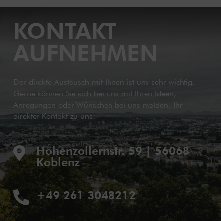
KONTAKT
AUFNEHMEN
Der direkte Austausch mit Ihnen ist uns sehr wichtig.
Gerne können Sie sich bei uns mit Ihren Ideen,
Anregungen oder Wünschen bei uns melden. Ihr
direkter Kontakt zu uns:
Hohenzollernstr. 59 | 56068

Koblenz
+49 261 3048212
