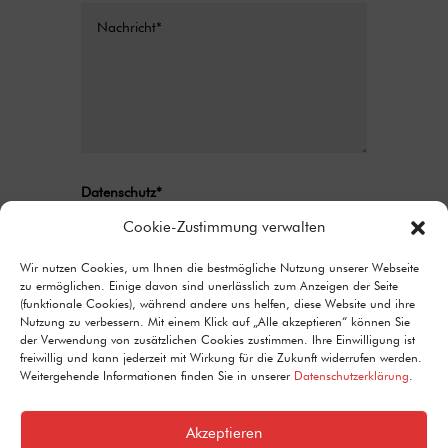
Datenschutz*
Ich stimme zu, dass meine Angaben aus
Cookie-Zustimmung verwalten
dem Kontaktformular zur Beantwortung
meiner Anfrage erhoben und verarbeitet
Wir nutzen Cookies, um Ihnen die bestmögliche Nutzung unserer Webseite
zu ermöglichen. Einige davon sind unerlässlich zum Anzeigen der Seite
werden. Detaillierte Informationen zum
(funktionale Cookies), während andere uns helfen, diese Website und ihre
Umgang mit Nutzerdaten finden Sie in unserer
Nutzung zu verbessern. Mit einem Klick auf „Alle akzeptieren“ können Sie
Datenschutzerklärung.
der Verwendung von zusätzlichen Cookies zustimmen. Ihre Einwilligung ist
freiwillig und kann jederzeit mit Wirkung für die Zukunft widerrufen werden.
Alternative:
Senden
Weitergehende Informationen finden Sie in unserer
Datenschutzerklärung
.
=
1 + 5
Akzeptieren