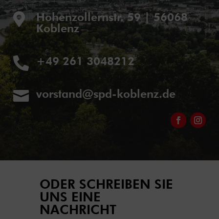
Hohenzollernstr. 59 | 56068

Koblenz
+49 261 3048212

vorstand@spd-koblenz.de

ODER SCHREIBEN SIE
UNS EINE
NACHRICHT