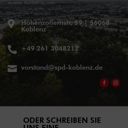
direkter Kontakt zu uns:
Hohenzollernstr. 59 | 56068

Koblenz
+49 261 3048212

vorstand@spd-koblenz.de

ODER SCHREIBEN SIE
UNS EINE