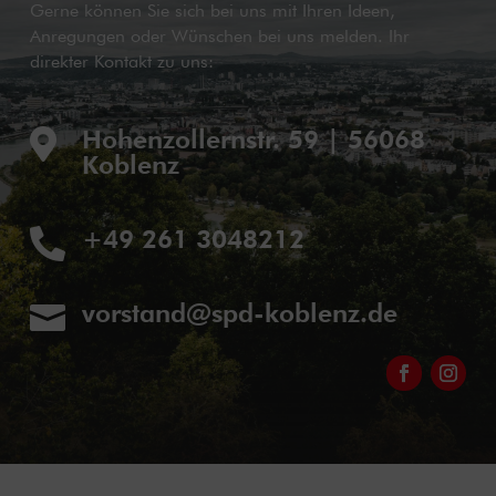
Gerne können Sie sich bei uns mit Ihren Ideen,
Anregungen oder Wünschen bei uns melden. Ihr
direkter Kontakt zu uns:
Hohenzollernstr. 59 | 56068

Koblenz
+49 261 3048212

vorstand@spd-koblenz.de
