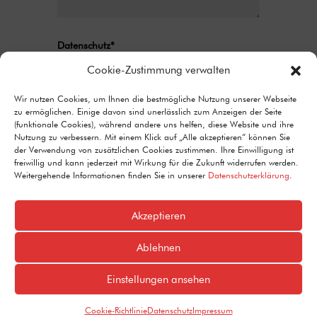
Datenschutz*
Ich stimme zu, dass meine Angaben aus
Cookie-Zustimmung verwalten
dem Kontaktformular zur Beantwortung
meiner Anfrage erhoben und verarbeitet
Wir nutzen Cookies, um Ihnen die bestmögliche Nutzung unserer Webseite
zu ermöglichen. Einige davon sind unerlässlich zum Anzeigen der Seite
werden. Detaillierte Informationen zum
(funktionale Cookies), während andere uns helfen, diese Website und ihre
Umgang mit Nutzerdaten finden Sie in unserer
Nutzung zu verbessern. Mit einem Klick auf „Alle akzeptieren“ können Sie
Datenschutzerklärung.
der Verwendung von zusätzlichen Cookies zustimmen. Ihre Einwilligung ist
freiwillig und kann jederzeit mit Wirkung für die Zukunft widerrufen werden.
Alternative:
Senden
Weitergehende Informationen finden Sie in unserer
Datenschutzerklärung
.
=
10 + 10
Akzeptieren
Ablehnen
© 2024 SPD Koblenz
Einstellungen ansehen
Cookie-Richtlinie
Datenschutz
Impressum