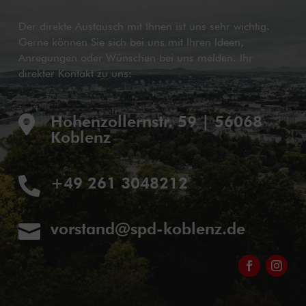
Der direkte Austausch mit Ihnen ist uns sehr wichtig.
Gerne können Sie sich bei uns mit Ihren Ideen,
Anregungen oder Wünschen bei uns melden. Ihr
direkter Kontakt zu uns:
Hohenzollernstr. 59 | 56068

Koblenz
+49 261 3048212

vorstand@spd-koblenz.de
