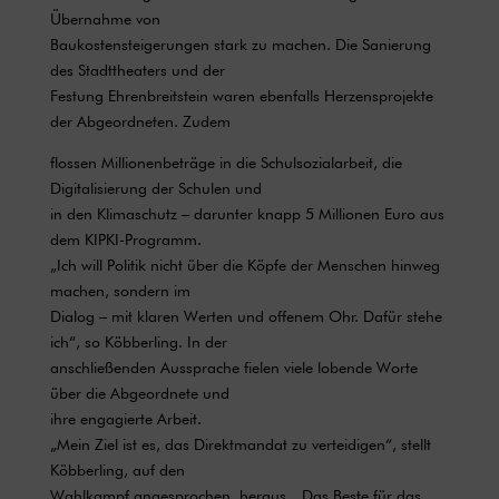
Übernahme von
Baukostensteigerungen stark zu machen. Die Sanierung
des Stadttheaters und der
Festung Ehrenbreitstein waren ebenfalls Herzensprojekte
der Abgeordneten. Zudem
flossen Millionenbeträge in die Schulsozialarbeit, die
Digitalisierung der Schulen und
in den Klimaschutz – darunter knapp 5 Millionen Euro aus
dem KIPKI-Programm.
„Ich will Politik nicht über die Köpfe der Menschen hinweg
machen, sondern im
Dialog – mit klaren Werten und offenem Ohr. Dafür stehe
ich“, so Köbberling. In der
anschließenden Aussprache fielen viele lobende Worte
über die Abgeordnete und
ihre engagierte Arbeit.
„Mein Ziel ist es, das Direktmandat zu verteidigen“, stellt
Köbberling, auf den
Wahlkampf angesprochen, heraus. „Das Beste für das