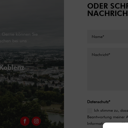
ODER SCHR
NACHRICH
g. Gerne können Sie
schen bei uns
 Koblenz
Datenschutz*
Ich stimme zu, da
Beantwortung meiner An
Informationen zum Umg