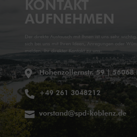
KONTAKT
AUFNEHMEN
Der direkte Austausch mit Ihnen ist uns sehr wichti
sich bei uns mit Ihren Ideen, Anregungen oder Wün
melden. Ihr direkter Kontakt zu uns:
Hohenzollernstr. 59 | 56068

+49 261 3048212

vorstand@spd-koblenz.de
