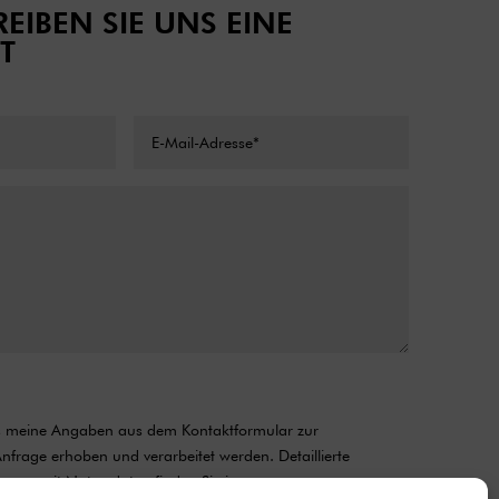
EIBEN SIE UNS EINE
T
ss meine Angaben aus dem Kontaktformular zur
frage erhoben und verarbeitet werden. Detaillierte
ang mit Nutzerdaten finden Sie in unserer