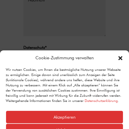
Datenschutz*
Ich stimme zu, dass meine Angaben aus
Cookie-Zustimmung verwalten
dem Kontaktformular zur Beantwortung
meiner Anfrage erhoben und verarbeitet
Wir nutzen Cookies, um Ihnen die bestmögliche Nutzung unserer Webseite
zu ermöglichen. Einige davon sind unerlässlich zum Anzeigen der Seite
werden. Detaillierte Informationen zum
(funktionale Cookies), während andere uns helfen, diese Website und ihre
Umgang mit Nutzerdaten finden Sie in unserer
Nutzung zu verbessern. Mit einem Klick auf „Alle akzeptieren“ können Sie
Datenschutzerklärung.
der Verwendung von zusätzlichen Cookies zustimmen. Ihre Einwilligung ist
freiwillig und kann jederzeit mit Wirkung für die Zukunft widerrufen werden.
Alternative:
Senden
Weitergehende Informationen finden Sie in unserer
Datenschutzerklärung
.
=
11 + 7
Akzeptieren