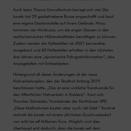
Auch beim Thema Umweltschutz bewegt sich viel: Die
koveb hat 29 gasbetriebene Busse angeschafft und baut
eine eigene Gastankstelle auf ihrem Gelände. Hinzu
kommen vier Minibusse, um die engen Gassen in den
rechtsrheinischen H
ö
henstadtteilen bewältigen zu k
ö
nnen.
Zudem werden die Haltestellen ab 2021 barrierefrei
ausgebaut und 60 Haltestellen erhalten in den nächsten
drei Jahren eine „dynamische Fahrgastinformation
“
, also
Anzeigetafeln mit Echtzeitdaten.
Hintergrund all dieser Änderungen ist der neue
Nahverkehrsplan, den der Stadtrat Anfang 2019
beschlossen hatte. „Das ist eine wirkliche Trendwende für
den öffentlichen Nahverkehr in Koblenz“, freut sich
Thorsten Schneider, Vorsitzender der Karthäuser SPD.
„Diese Maßnahmen kosten aber auch viel Geld.“ Konkret
rechnet die koveb mit einem jährlichen Zuschussbedarf
von acht bis elf Millionen Euro. M
ö
glich wird dies
überhaupt erst dadurch, dass die koveb seit dem