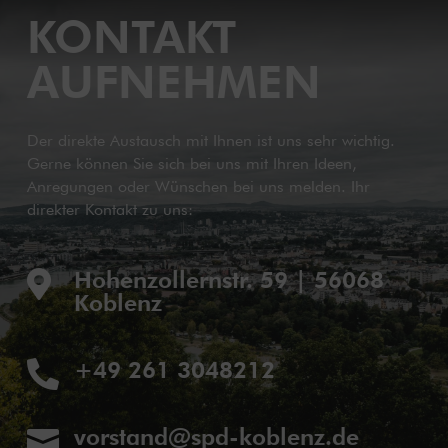
KONTAKT
AUFNEHMEN
Der direkte Austausch mit Ihnen ist uns sehr wichtig.
Gerne können Sie sich bei uns mit Ihren Ideen,
Anregungen oder Wünschen bei uns melden. Ihr
direkter Kontakt zu uns:
Hohenzollernstr. 59 | 56068

Koblenz
+49 261 3048212

vorstand@spd-koblenz.de
