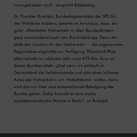
vorangetrieben wird“, verspricht Köbberling.
Dr. Thorsten Rudolph, Bundestagskandidat der SPD für
den Wahlkreis Koblenz, betonte im Anschluss, dass ein
guter
ö
ffentlicher Nahverkehr in allen Bundesländern
ganz entscheidend auch vom Bund abhänge. Denn der
stelle den Ländern für den Nahverkehr die sogenannten
Regionalisierungsmittel zur Verfügung. Rheinland-Pfalz
allein erhalte im nächsten Jahr rund 473 Mio. Euro an
diesen Bundesmitteln. „Und wenn wir politisch in
Deutschland die Verkehrswende und also einen höheren
Anteil des Nahverkehrs am
Mobilit
ä
tsmix
wollen, dann
wird das nur über eine entsprechende Beteiligung des
Bundes gehen. Dafür braucht es eine starke
sozialdemokratische Stimme in Berlin“, so Rudolph.