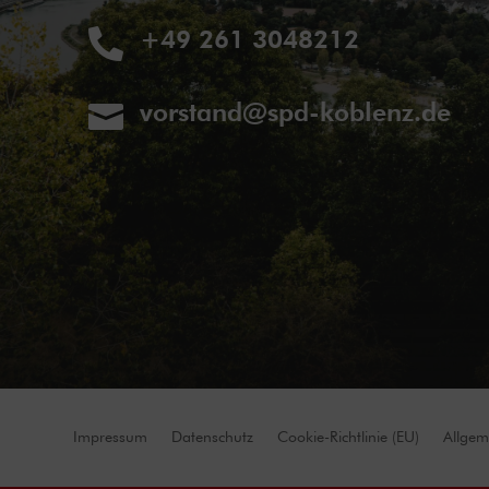
+49 261 3048212

vorstand@spd-koblenz.de

Impressum
Datenschutz
Cookie-Richtlinie (EU)
Allgem