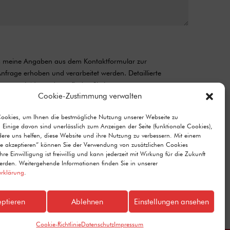
ss meine Angaben aus dem Kontaktformular zur
frage erhoben und verarbeitet werden. Detaillierte
ang mit Nutzerdaten finden Sie in unserer
Cookie-Zustimmung verwalten
Cookies, um Ihnen die bestmögliche Nutzung unserer Webseite zu
Senden
=
14 + 6
 Einige davon sind unerlässlich zum Anzeigen der Seite (funktionale Cookies),
re uns helfen, diese Website und ihre Nutzung zu verbessern. Mit einem
lle akzeptieren“ können Sie der Verwendung von zusätzlichen Cookies
re Einwilligung ist freiwillig und kann jederzeit mit Wirkung für die Zukunft
erden. Weitergehende Informationen finden Sie in unserer
erklärung
.
eptieren
Ablehnen
Einstellungen ansehen
Cookie-Richtlinie
Datenschutz
Impressum