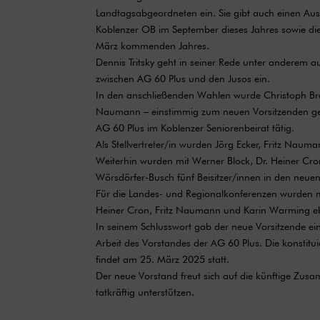
Landtagsabgeordneten ein. Sie gibt auch einen Aus
Koblenzer OB im September dieses Jahres sowie die
März kommenden Jahres.
Dennis Tritsky geht in seiner Rede unter anderem a
zwischen AG 60 Plus und den Jusos ein.
In den anschließenden Wahlen wurde Christoph Bret
Naumann – einstimmig zum neuen Vorsitzenden gewäh
AG 60 Plus im Koblenzer Seniorenbeirat tätig.
Als Stellvertreter/in wurden Jörg Ecker, Fritz Nau
Weiterhin wurden mit Werner Block, Dr. Heiner Cron
Wörsdörfer-Busch fünf Beisitzer/innen in den neue
Für die Landes- und Regionalkonferenzen wurden mi
Heiner Cron, Fritz Naumann und Karin Warming ebe
In seinem Schlusswort gab der neue Vorsitzende ein
Arbeit des Vorstandes der AG 60 Plus. Die konstit
findet am 25. März 2025 statt.
Der neue Vorstand freut sich auf die künftige Zus
tatkräftig unterstützen.