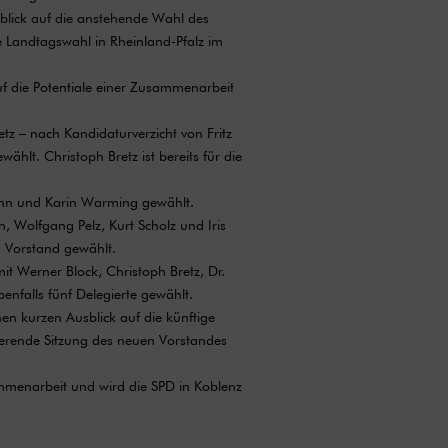
blick auf die anstehende Wahl des
 Landtagswahl in Rheinland-Pfalz im
uf die Potentiale einer Zusammenarbeit
z – nach Kandidaturverzicht von Fritz
lt. Christoph Bretz ist bereits für die
mann und Karin Warming gewählt.
, Wolfgang Pelz, Kurt Scholz und Iris
n Vorstand gewählt.
t Werner Block, Christoph Bretz, Dr.
nfalls fünf Delegierte gewählt.
en kurzen Ausblick auf die künftige
uierende Sitzung des neuen Vorstandes
ammenarbeit und wird die SPD in Koblenz