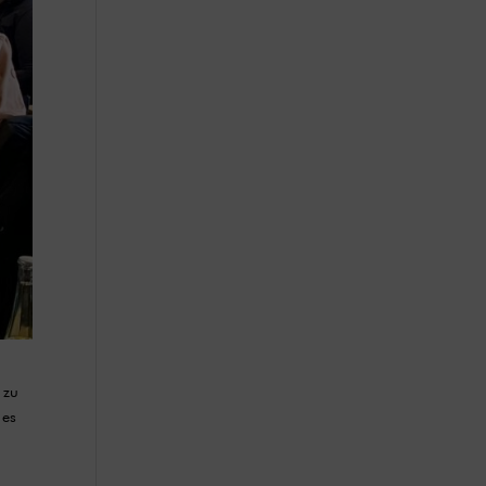
 zu
 es