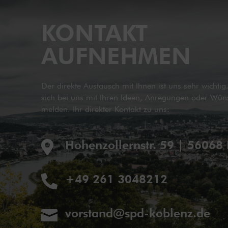
KONTAKT
AUFNEHMEN
Der direkte Austausch mit Ihnen ist uns sehr wichti
sich bei uns mit Ihren Ideen, Anregungen oder Wün
melden. Ihr direkter Kontakt zu uns:
Hohenzollernstr. 59 | 56068

+49 261 3048212

vorstand@spd-koblenz.de
