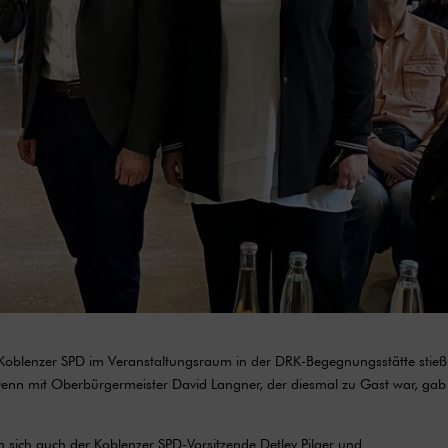
 Koblenzer SPD im Veranstaltungsraum in der DRK-Begegnungsstätte stieß
Denn mit Oberbürgermeister David Langner, der diesmal zu Gast war, gab
ich auch der Koblenzer SPD-Vorsitzende Detlev Pilger und