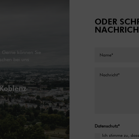
ODER SCHR
NACHRICH
g. Gerne können Sie
schen bei uns
 Koblenz
Datenschutz*
Ich stimme zu, da