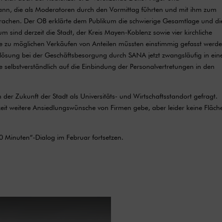
mann, die als Moderatoren durch den Vormittag führten und mit ihm zum
rachen. Der OB erklärte dem Publikum die schwierige Gesamtlage und di
m sind derzeit die Stadt, der Kreis Mayen-Koblenz sowie vier kirchliche
üsse zu möglichen Verkäufen von Anteilen müssten einstimmig gefasst werd
lösung bei der Geschäftsbesorgung durch SANA jetzt zwangsläufig in ein
selbstverständlich auf die Einbindung der Personalvertretungen in den
r Zukunft der Stadt als Universitäts- und Wirtschaftsstandort gefragt.
eit weitere Ansiedlungswünsche von Firmen gebe, aber leider keine Fläch
0 Minuten“-Dialog im Februar fortsetzen.