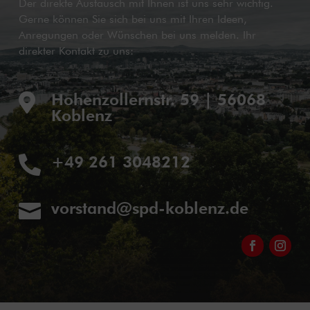
Der direkte Austausch mit Ihnen ist uns sehr wichtig.
Gerne können Sie sich bei uns mit Ihren Ideen,
Anregungen oder Wünschen bei uns melden. Ihr
direkter Kontakt zu uns:
Hohenzollernstr. 59 | 56068

Koblenz
+49 261 3048212

vorstand@spd-koblenz.de
