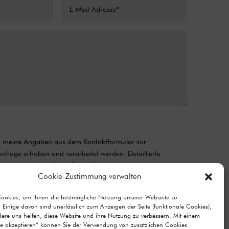
ss meine Angaben aus dem Kontaktformular zur
frage erhoben und verarbeitet werden. Detaillierte
ang mit Nutzerdaten finden Sie in unserer
Cookie-Zustimmung verwalten
Cookies, um Ihnen die bestmögliche Nutzung unserer Webseite zu
Senden
=
13 + 9
 Einige davon sind unerlässlich zum Anzeigen der Seite (funktionale Cookies),
re uns helfen, diese Website und ihre Nutzung zu verbessern. Mit einem
lle akzeptieren“ können Sie der Verwendung von zusätzlichen Cookies