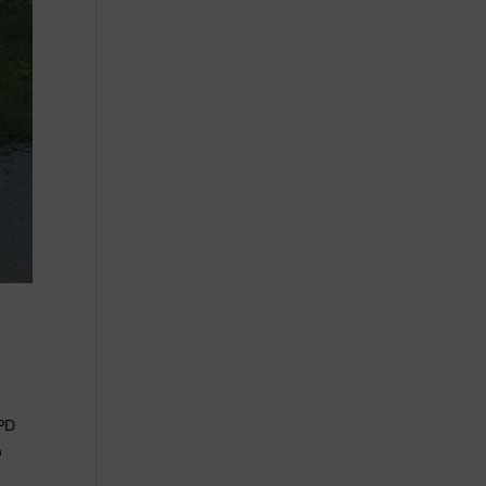
SPD
n