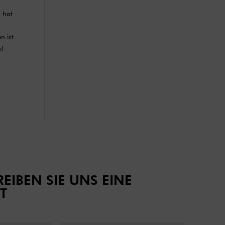
b hat
n ist
it
EIBEN SIE UNS EINE
T