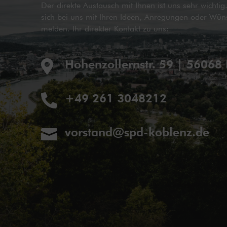
Der direkte Austausch mit Ihnen ist uns sehr wichti
sich bei uns mit Ihren Ideen, Anregungen oder Wün
melden. Ihr direkter Kontakt zu uns:
Hohenzollernstr. 59 | 56068

+49 261 3048212

vorstand@spd-koblenz.de
