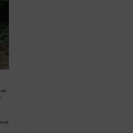
urde
n
trieb