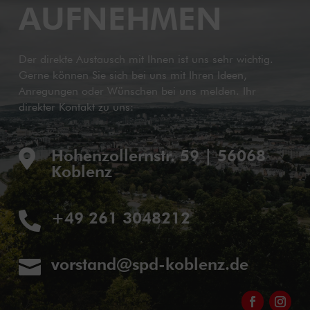
AUFNEHMEN
Der direkte Austausch mit Ihnen ist uns sehr wichtig.
Gerne können Sie sich bei uns mit Ihren Ideen,
Anregungen oder Wünschen bei uns melden. Ihr
direkter Kontakt zu uns:
Hohenzollernstr. 59 | 56068

Koblenz
+49 261 3048212

vorstand@spd-koblenz.de
