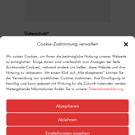
Datenschutz*
Ich stimme zu, dass meine Angaben aus
Cookie-Zustimmung verwalten
dem Kontaktformular zur Beantwortung
meiner Anfrage erhoben und verarbeitet
Wir nutzen Cookies, um Ihnen die bestmögliche Nutzung unserer Webseite
zu ermöglichen. Einige davon sind unerlässlich zum Anzeigen der Seite
werden. Detaillierte Informationen zum
(funktionale Cookies), während andere uns helfen, diese Website und ihre
Umgang mit Nutzerdaten finden Sie in unserer
Nutzung zu verbessern. Mit einem Klick auf „Alle akzeptieren“ können Sie
Datenschutzerklärung.
der Verwendung von zusätzlichen Cookies zustimmen. Ihre Einwilligung ist
freiwillig und kann jederzeit mit Wirkung für die Zukunft widerrufen werden.
Alternative:
Senden
Weitergehende Informationen finden Sie in unserer
Datenschutzerklärung
.
=
9 + 2
Akzeptieren
Ablehnen
© 2024 SPD Koblenz
Einstellungen ansehen