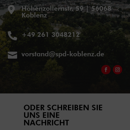
Hohenzollernstr. 59 | 56068

Koblenz
+49 261 3048212

vorstand@spd-koblenz.de

ODER SCHREIBEN SIE
UNS EINE
NACHRICHT