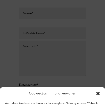
Datenschutz*
Ich stimme zu, dass meine Angaben aus
Cookie-Zustimmung verwalten
dem Kontaktformular zur Beantwortung
meiner Anfrage erhoben und verarbeitet
Wir nutzen Cookies, um Ihnen die bestmögliche Nutzung unserer Webseite