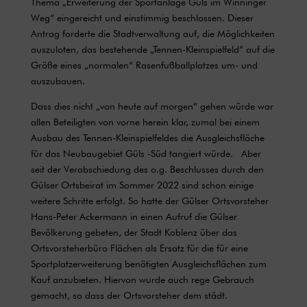
Thema „Erweiterung der Sportanlage Güls im Winninger
Weg“ eingereicht und einstimmig beschlossen. Dieser
Antrag forderte die Stadtverwaltung auf, die Möglichkeiten
auszuloten, das bestehende „Tennen-Kleinspielfeld“ auf die
Größe eines „normalen“ Rasenfußballplatzes um- und
auszubauen.
Dass dies nicht „von heute auf morgen“ gehen würde war
allen Beteiligten von vorne herein klar, zumal bei einem
Ausbau des Tennen-Kleinspielfeldes die Ausgleichsfläche
für das Neubaugebiet Güls -Süd tangiert würde. Aber
seit der Verabschiedung des o.g. Beschlusses durch den
Gülser Ortsbeirat im Sommer 2022 sind schon einige
weitere Schritte erfolgt. So hatte der Gülser Ortsvorsteher
Hans-Peter Ackermann in einen Aufruf die Gülser
Bevölkerung gebeten, der Stadt Koblenz über das
Ortsvorsteherbüro Flächen als Ersatz für die für eine
Sportplatzerweiterung benötigten Ausgleichsflächen zum
Kauf anzubieten. Hiervon wurde auch rege Gebrauch
gemacht, so dass der Ortsvorsteher dem städt.