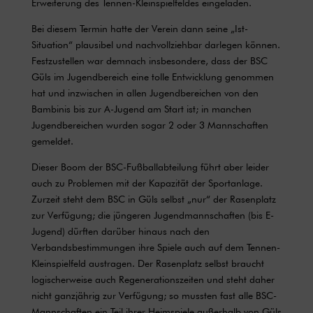
Erweiterung des Tennen-Kleinspielfeldes eingeladen.
Bei diesem Termin hatte der Verein dann seine „Ist-
Situation“ plausibel und nachvollziehbar darlegen können.
Festzustellen war demnach insbesondere, dass der BSC
Güls im Jugendbereich eine tolle Entwicklung genommen
hat und inzwischen in allen Jugendbereichen von den
Bambinis bis zur A-Jugend am Start ist; in manchen
Jugendbereichen wurden sogar 2 oder 3 Mannschaften
gemeldet.
Dieser Boom der BSC-Fußballabteilung führt aber leider
auch zu Problemen mit der Kapazität der Sportanlage.
Zurzeit steht dem BSC in Güls selbst „nur“ der Rasenplatz
zur Verfügung; die jüngeren Jugendmannschaften (bis E-
Jugend) dürften darüber hinaus nach den
Verbandsbestimmungen ihre Spiele auch auf dem Tennen-
Kleinspielfeld austragen. Der Rasenplatz selbst braucht
logischerweise auch Regenerationszeiten und steht daher
nicht ganzjährig zur Verfügung; so mussten fast alle BSC-
Mannschaften ein Teil ihrer Heimspiele außerhalb von Güls