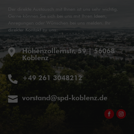
Der direkte Austausch mit Ihnen ist uns sehr wichtig.
Gerne können Sie sich bei uns mit Ihren Ideen,
Anregungen oder Wünschen bei uns melden. Ihr
direkter Kontakt zu uns:
Hohenzollernstr. 59 | 56068

Koblenz
+49 261 3048212

vorstand@spd-koblenz.de
