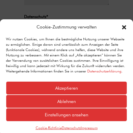
Datenschutz*
Ich stimme zu, dass meine Angaben aus
Cookie-Zustimmung verwalten
dem Kontaktformular zur Beantwortung
meiner Anfrage erhoben und verarbeitet
Wir nutzen Cookies, um Ihnen die bestmögliche Nutzung unserer Webseite
zu ermöglichen. Einige davon sind unerlässlich zum Anzeigen der Seite
werden. Detaillierte Informationen zum
(funktionale Cookies), während andere uns helfen, diese Website und ihre
Umgang mit Nutzerdaten finden Sie in unserer
Nutzung zu verbessern. Mit einem Klick auf „Alle akzeptieren“ können Sie
Datenschutzerklärung.
der Verwendung von zusätzlichen Cookies zustimmen. Ihre Einwilligung ist
freiwillig und kann jederzeit mit Wirkung für die Zukunft widerrufen werden.
Alternative:
Senden
Weitergehende Informationen finden Sie in unserer
Datenschutzerklärung
.
=
1 + 12
Akzeptieren
Ablehnen
© 2024 SPD Koblenz
Einstellungen ansehen
Cookie-Richtlinie
Datenschutz
Impressum
Design and CMS by
FeldmannServices e.K.