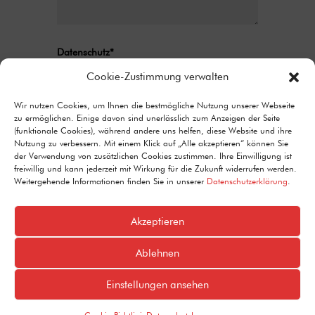
Datenschutz*
Ich stimme zu, dass meine Angaben aus
Cookie-Zustimmung verwalten
dem Kontaktformular zur Beantwortung
meiner Anfrage erhoben und verarbeitet
Wir nutzen Cookies, um Ihnen die bestmögliche Nutzung unserer Webseite
zu ermöglichen. Einige davon sind unerlässlich zum Anzeigen der Seite
werden. Detaillierte Informationen zum
(funktionale Cookies), während andere uns helfen, diese Website und ihre
Umgang mit Nutzerdaten finden Sie in unserer
Nutzung zu verbessern. Mit einem Klick auf „Alle akzeptieren“ können Sie
Datenschutzerklärung.
der Verwendung von zusätzlichen Cookies zustimmen. Ihre Einwilligung ist
freiwillig und kann jederzeit mit Wirkung für die Zukunft widerrufen werden.
Alternative:
Senden
Weitergehende Informationen finden Sie in unserer
Datenschutzerklärung
.
=
6 + 12
Akzeptieren
Ablehnen
© 2024 SPD Koblenz
Einstellungen ansehen