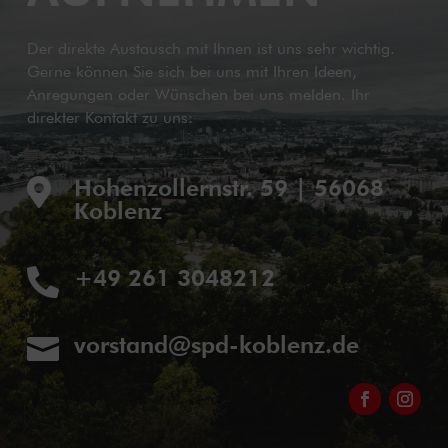
Der direkte Austausch mit Ihnen ist uns sehr wichtig.
Gerne können Sie sich bei uns mit Ihren Ideen,
Anregungen oder Wünschen bei uns melden. Ihr
direkter Kontakt zu uns:
Hohenzollernstr. 59 | 56068

Koblenz
+49 261 3048212

vorstand@spd-koblenz.de
