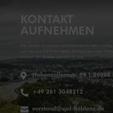
KONTAKT
AUFNEHMEN
Der direkte Austausch mit Ihnen ist uns sehr wichti
sich bei uns mit Ihren Ideen, Anregungen oder Wün
melden. Ihr direkter Kontakt zu uns:
Hohenzollernstr. 59 | 56068

+49 261 3048212

vorstand@spd-koblenz.de
