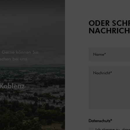
ODER SCHR
NACHRICH
g. Gerne können Sie
schen bei uns
 Koblenz
Datenschutz*
Ich stimme zu, da