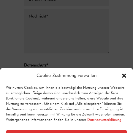
Datenschutz*
Ich stimme zu, dass meine Angaben aus
Cookie-Zustimmung verwalten
dem Kontaktformular zur Beantwortung
meiner Anfrage erhoben und verarbeitet
Wir nutzen Cookies, um Ihnen die bestmögliche Nutzung unserer Webseite
zu ermöglichen. Einige davon sind unerlässlich zum Anzeigen der Seite
werden. Detaillierte Informationen zum
(funktionale Cookies), während andere uns helfen, diese Website und ihre
Umgang mit Nutzerdaten finden Sie in unserer
Nutzung zu verbessern. Mit einem Klick auf „Alle akzeptieren“ können Sie
Datenschutzerklärung.
der Verwendung von zusätzlichen Cookies zustimmen. Ihre Einwilligung ist
freiwillig und kann jederzeit mit Wirkung für die Zukunft widerrufen werden.
Alternative:
Senden
Weitergehende Informationen finden Sie in unserer
Datenschutzerklärung
.
=
8 + 2