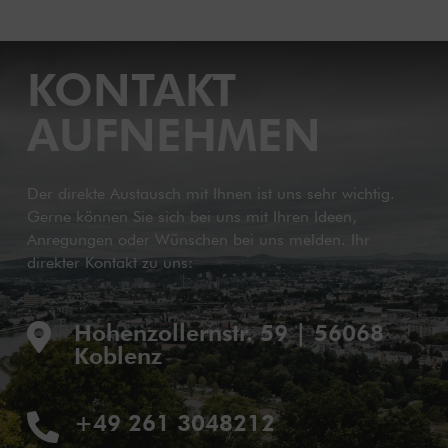
KONTAKT
AUFNEHMEN
Der direkte Austausch mit Ihnen ist uns sehr wichtig.
Gerne können Sie sich bei uns mit Ihren Ideen,
Anregungen oder Wünschen bei uns melden. Ihr
direkter Kontakt zu uns:
Hohenzollernstr. 59 | 56068

Koblenz
+49 261 3048212
